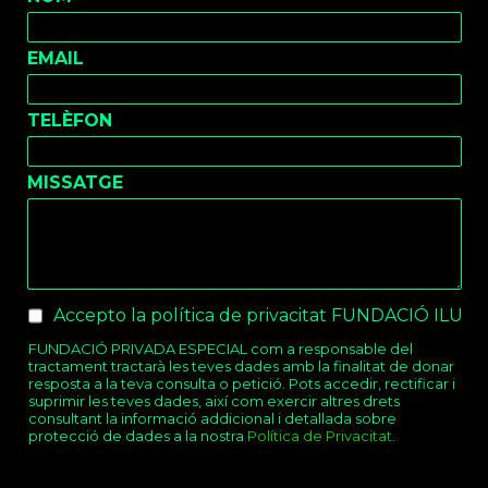
EMAIL
TELÈFON
MISSATGE
Checkboxes
*
Accepto la política de privacitat FUNDACIÓ ILUR
FUNDACIÓ PRIVADA ESPECIAL com a responsable del
tractament tractarà les teves dades amb la finalitat de donar
resposta a la teva consulta o petició. Pots accedir, rectificar i
suprimir les teves dades, així com exercir altres drets
consultant la informació addicional i detallada sobre
protecció de dades a la nostra
Política de Privacitat
.