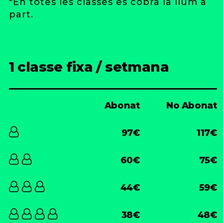
*En totes les classes es cobra la llum a
part.
1 classe fixa / setmana
Abonat
No Abonat
97€
117€
60€
75€
44€
59€
38€
48€