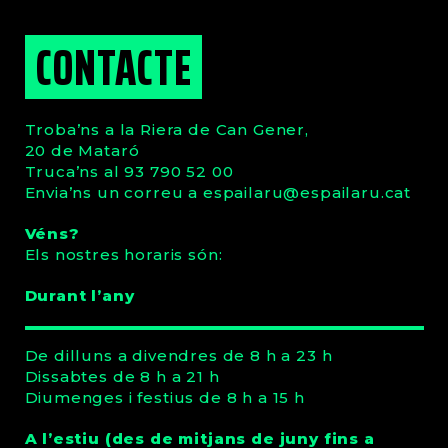
CONTACTE
Troba’ns a la Riera de Can Gener,
20 de Mataró
Truca’ns al 93 790 52 00
Envia’ns un correu a
espailaru
@espailaru.cat
Véns?
Els nostres horaris són:
Durant l’any
De dilluns a divendres de 8 h a 23 h
Dissabtes de 8 h a 21 h
Diumenges i festius de 8 h a 15 h
A l’estiu (des de mitjans de juny fins a