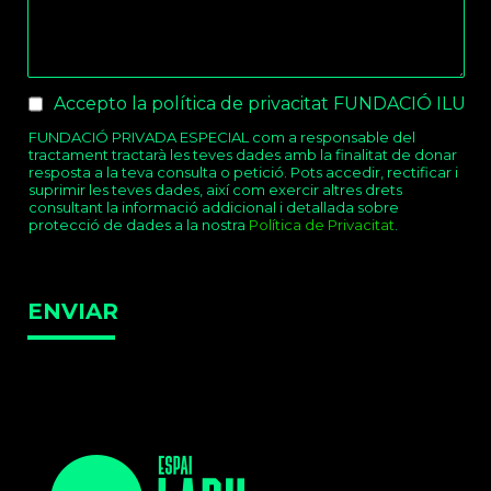
Checkboxes
*
Accepto la política de privacitat FUNDACIÓ ILUR
FUNDACIÓ PRIVADA ESPECIAL com a responsable del
tractament tractarà les teves dades amb la finalitat de donar
resposta a la teva consulta o petició. Pots accedir, rectificar i
suprimir les teves dades, així com exercir altres drets
consultant la informació addicional i detallada sobre
protecció de dades a la nostra
Política de Privacitat
.
ENVIAR
Twitter
Faceb
Ins