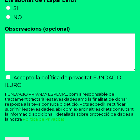
Ets abonat de l'Espai Laru?
*
SI
NO
Observacions (opcional)
C
Accepto la política de privacitat FUNDACIÓ
h
ILURO
e
FUNDACIÓ PRIVADA ESPECIAL com a responsable del
c
tractament tractarà les teves dades amb la finalitat de donar
k
resposta a la teva consulta o petició. Pots accedir, rectificar i
b
suprimir les teves dades, així com exercir altres drets consultant
o
la informació addicional i detallada sobre protecció de dades a
la nostra
Política de Privacitat
.
x
e
s
*