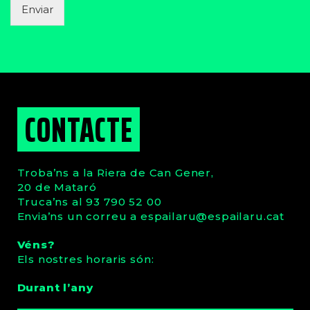
Enviar
CONTACTE
Troba’ns a la Riera de Can Gener,
20 de Mataró
Truca’ns al 93 790 52 00
Envia’ns un correu a
espailaru
@espailaru.cat
Véns?
Els nostres horaris són:
Durant l’any