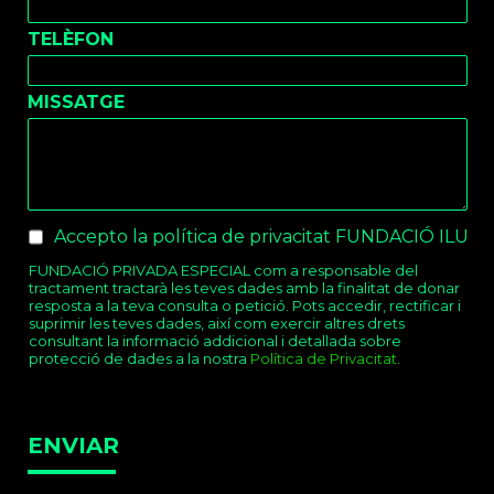
TELÈFON
MISSATGE
Checkboxes
*
Accepto la política de privacitat FUNDACIÓ ILUR
FUNDACIÓ PRIVADA ESPECIAL com a responsable del
tractament tractarà les teves dades amb la finalitat de donar
resposta a la teva consulta o petició. Pots accedir, rectificar i
suprimir les teves dades, així com exercir altres drets
consultant la informació addicional i detallada sobre
protecció de dades a la nostra
Política de Privacitat
.
ENVIAR