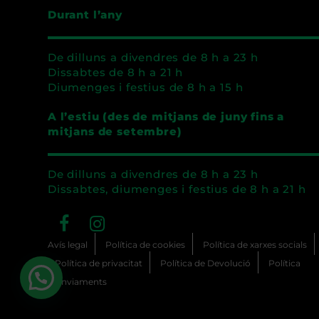
Durant l’any
De dilluns a divendres de 8 h a 23 h
Dissabtes de 8 h a 21 h
Diumenges i festius de 8 h a 15 h
A l’estiu (des de mitjans de juny fins a
mitjans de setembre)
De dilluns a divendres de 8 h a 23 h
Dissabtes, diumenges i festius de 8 h a 21 h
Facebook
Instagram
Avís legal
Política de cookies
Política de xarxes socials
Política de privacitat
Política de Devolució
Política
d’Enviaments