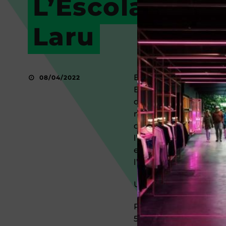
L’Escola Balme
Laru
Els cursos de cicle m
08/04/2022
Balmes al llarg d’a
divertir-se fent espo
nens i nenes de l’e
diversos esports com
l’acroesport i el bei
estar dinamitzades 
l’Espai Laru.
Us esperem aviat!
Per més informació 
52 00