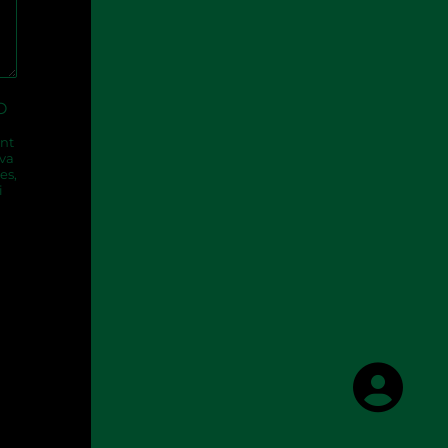
O
nt
eva
es,
i