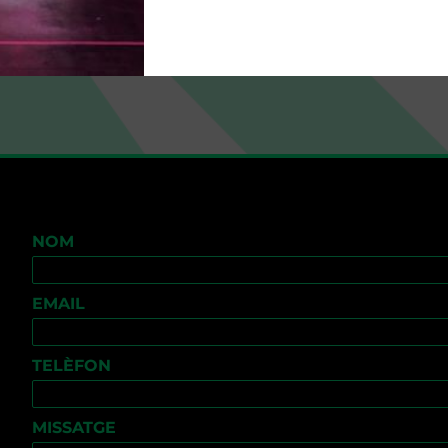
NOM
EMAIL
TELÈFON
MISSATGE