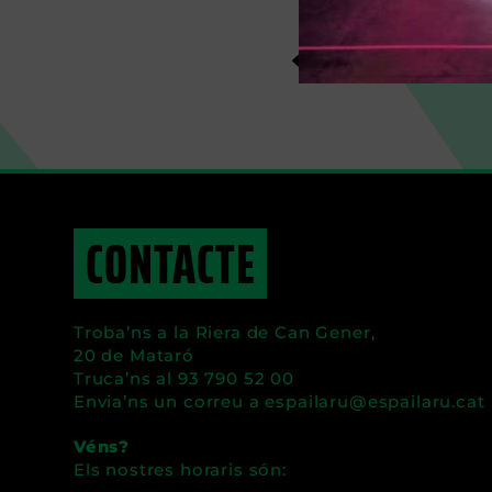
CONTACTE
Troba’ns a la Riera de Can Gener,
20 de Mataró
Truca’ns al 93 790 52 00
Envia’ns un correu a
@uraliapse
tac.uraliapse
Véns?
Els nostres horaris són: