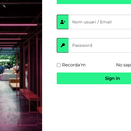
s a l’Espai
itjà i superior de l’Escola
questa setmana han vingut a
rt a les nostres intsal·lacions. Els
Recorda'm
No sap
scola van poder gaudir jugant a
 el futbol, el bàsquet, el pàdel,
Sign in
sbol. Aquestes activitats van
per l’equip de monitors de
sobre estades escolar a: 937 90