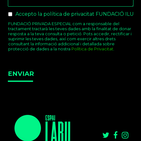
Checkboxes
*
Accepto la política de privacitat FUNDACIÓ ILUR
FUNDACIÓ PRIVADA ESPECIAL com a responsable del
tractament tractarà les teves dades amb la finalitat de donar
resposta a la teva consulta o petició. Pots accedir, rectificar i
suprimir les teves dades, així com exercir altres drets
consultant la informació addicional i detallada sobre
protecció de dades a la nostra
Política de Privacitat
.
ENVIAR
Twitter
Faceb
Ins