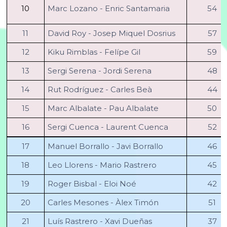
10
Marc Lozano - Enric Santamaria
54
11
David Roy - Josep Miquel Dosrius
57
12
Kiku Rimblas - Felípe Gil
59
13
Sergi Serena - Jordi Serena
48
14
Rut Rodríguez - Carles Beà
44
15
Marc Albalate - Pau Albalate
50
16
Sergi Cuenca - Laurent Cuenca
52
17
Manuel Borrallo - Javi Borrallo
46
18
Leo Llorens - Mario Rastrero
45
19
Roger Bisbal - Eloi Noé
42
20
Carles Mesones - Àlex Timón
51
21
Luís Rastrero - Xavi Dueñas
37