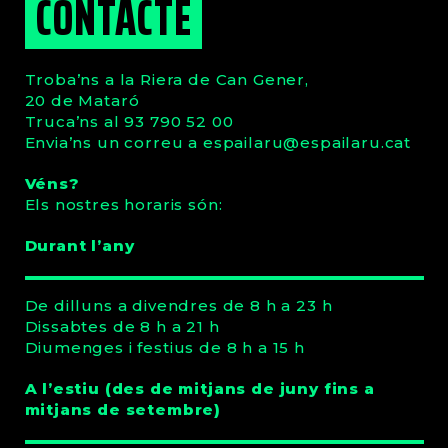
CONTACTE
Troba’ns a la Riera de Can Gener,
20 de Mataró
Truca’ns al 93 790 52 00
Envia’ns un correu a
espailaru
@espailaru.cat
Véns?
Els nostres horaris són:
Durant l’any
De dilluns a divendres de 8 h a 23 h
Dissabtes de 8 h a 21 h
Diumenges i festius de 8 h a 15 h
A l’estiu (des de mitjans de juny fins a
mitjans de setembre)