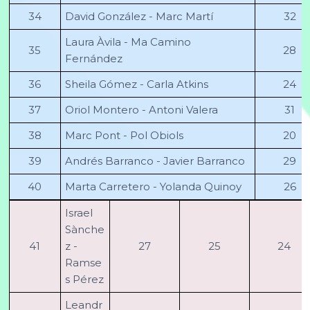
34
David González - Marc Martí
32
Laura Àvila - Ma Camino
35
28
Fernández
36
Sheila Gómez - Carla Atkins
24
37
Oriol Montero - Antoni Valera
31
38
Marc Pont - Pol Obiols
20
39
Andrés Barranco - Javier Barranco
29
40
Marta Carretero - Yolanda Quinoy
26
Israel
Sànche
41
z -
27
25
24
Ramse
s Pérez
Leandr