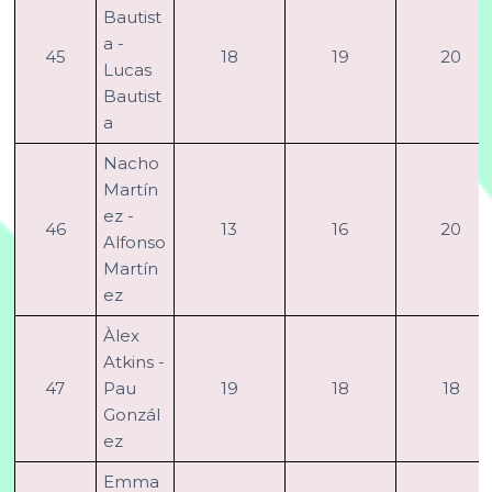
Bautist
a -
45
18
19
20
Lucas
Bautist
a
Nacho
Martín
ez -
46
13
16
20
Alfonso
Martín
ez
Àlex
Atkins -
47
Pau
19
18
18
Gonzál
ez
Emma