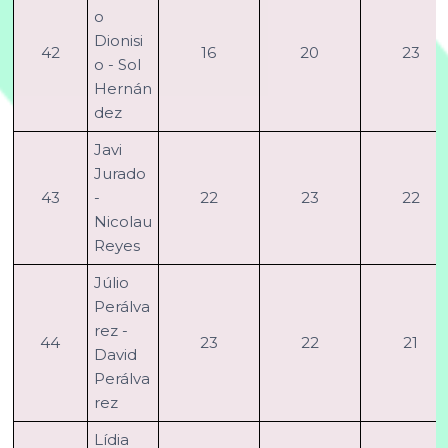
o
Dionisi
42
16
20
23
o - Sol
Hernán
dez
Javi
Jurado
43
-
22
23
22
Nicolau
Reyes
Júlio
Perálva
rez -
44
23
22
21
David
Perálva
rez
Lídia