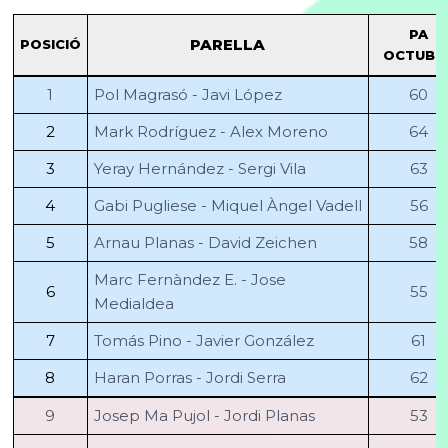
PA
PARELLA
POSICIÓ
OCTUBR
1
Pol Magrasó - Javi López
60
2
Mark Rodríguez - Alex Moreno
64
3
Yeray Hernández - Sergi Vila
63
4
Gabi Pugliese - Miquel Àngel Vadell
56
5
Arnau Planas - David Zeichen
58
Marc Fernàndez E. - Jose
6
55
Medialdea
7
Tomás Pino - Javier González
61
8
Haran Porras - Jordi Serra
62
9
Josep Ma Pujol - Jordi Planas
53