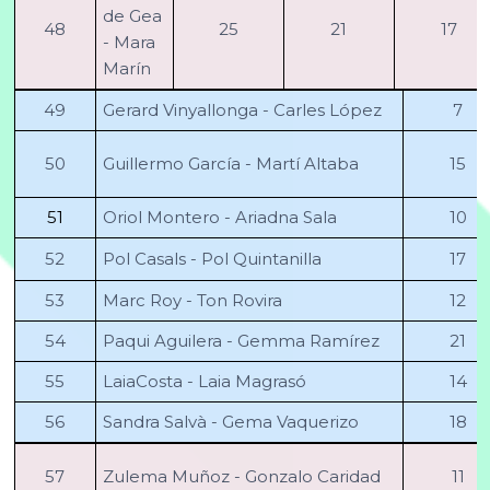
de Gea
48
25
21
17
- Mara
Marín
49
Gerard Vinyallonga - Carles López
7
50
Guillermo García - Martí Altaba
15
51
Oriol Montero - Ariadna Sala
10
52
Pol Casals - Pol Quintanilla
17
53
Marc Roy - Ton Rovira
12
54
Paqui Aguilera - Gemma Ramírez
21
55
LaiaCosta - Laia Magrasó
14
56
Sandra Salvà - Gema Vaquerizo
18
57
Zulema Muñoz - Gonzalo Caridad
11