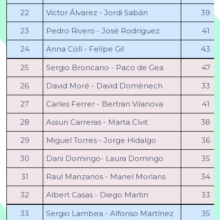
22
Victor Álvarez - Jordi Sabán
39
23
Pedro Rivero - José Rodríguez
41
24
Anna Coll - Felípe Gil
43
25
Sergio Broncano - Paco de Gea
47
26
David Moré - David Domènech
33
27
Carles Ferrer - Bertran Vilanova
41
28
Assun Carreras - Marta Cívit
38
29
Miguel Torres - Jorge Hidalgo
36
30
Dani Domingo- Laura Domingo
35
31
Raul Manzanos - Manel Morlans
34
32
Albert Casas - Diego Martin
33
33
Sergio Lambea - Alfonso Martínez
35