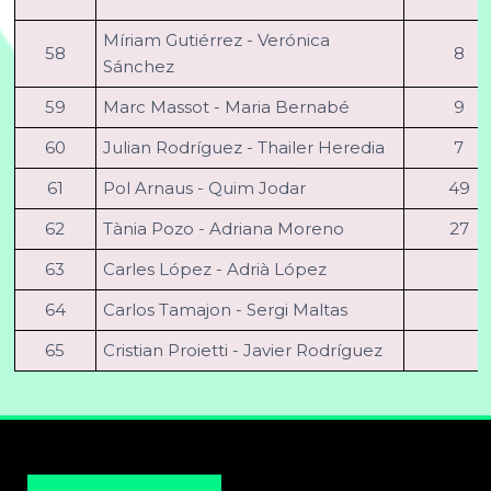
Míriam Gutiérrez - Verónica
58
8
Sánchez
59
Marc Massot - Maria Bernabé
9
60
Julian Rodríguez - Thailer Heredia
7
61
Pol Arnaus - Quim Jodar
49
62
Tània Pozo - Adriana Moreno
27
63
Carles López - Adrià López
64
Carlos Tamajon - Sergi Maltas
65
Cristian Proietti - Javier Rodríguez