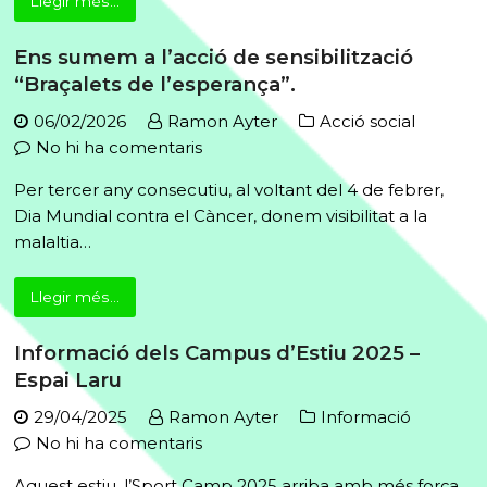
de
Llegir més...
Carnestoltes
Ens sumem a l’acció de sensibilització
2026
“Braçalets de l’esperança”.
06/02/2026
Ramon Ayter
Acció social
a
No hi ha comentaris
Ens
Per tercer any consecutiu, al voltant del 4 de febrer,
sumem
Dia Mundial contra el Càncer, donem visibilitat a la
a
malaltia…
l’acció
de
Llegir més...
sensibilització
“Braçalets
Informació dels Campus d’Estiu 2025 –
de
Espai Laru
l’esperança”.
29/04/2025
Ramon Ayter
Informació
a
No hi ha comentaris
Informació
Aquest estiu, l’Sport Camp 2025 arriba amb més força