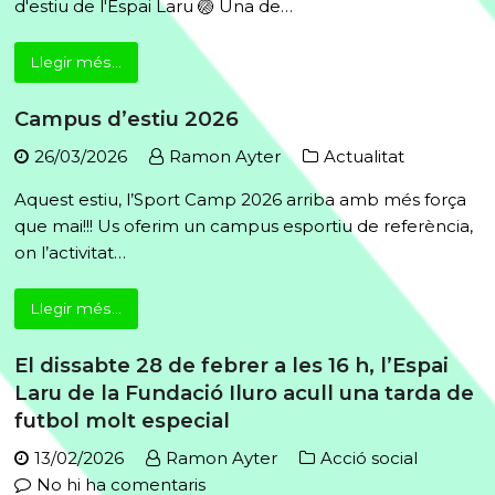
d'estiu de l'Espai Laru 🏐 Una de…
Llegir més...
Campus d’estiu 2026
26/03/2026
Ramon Ayter
Actualitat
Aquest estiu, l’Sport Camp 2026 arriba amb més força
que mai!!! Us oferim un campus esportiu de referència,
on l’activitat…
Llegir més...
El dissabte 28 de febrer a les 16 h, l’Espai
Laru de la Fundació Iluro acull una tarda de
futbol molt especial
13/02/2026
Ramon Ayter
Acció social
a
No hi ha comentaris