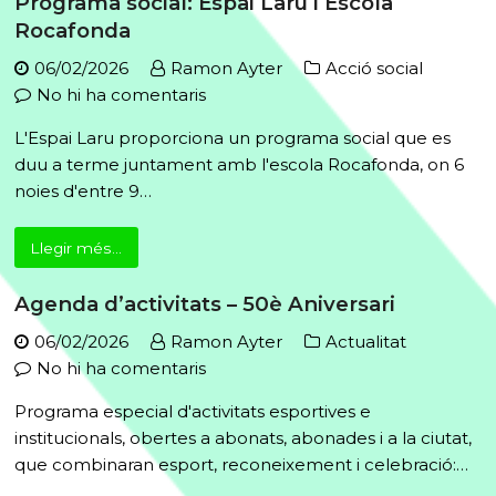
Programa social: Espai Laru i Escola
femenins
futbol
Rocafonda
de
molt
pàdel
06/02/2026
Ramon Ayter
Acció social
especial
a
No hi ha comentaris
Programa
L'Espai Laru proporciona un programa social que es
social:
duu a terme juntament amb l'escola Rocafonda, on 6
Espai
noies d'entre 9…
Laru
i
Llegir més...
Escola
Rocafonda
Agenda d’activitats – 50è Aniversari
06/02/2026
Ramon Ayter
Actualitat
a
No hi ha comentaris
Agenda
Programa especial d'activitats esportives e
d’activitats
institucionals, obertes a abonats, abonades i a la ciutat,
–
que combinaran esport, reconeixement i celebració:…
50è