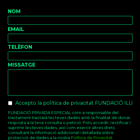
NOM
EMAIL
TELÈFON
MISSATGE
Checkboxes
*
Accepto la política de privacitat FUNDACIÓ ILUR
FUNDACIÓ PRIVADA ESPECIAL com a responsable del
tractament tractarà les teves dades amb la finalitat de donar
resposta a la teva consulta o petició. Pots accedir, rectificar i
suprimir les teves dades, així com exercir altres drets
consultant la informació addicional i detallada sobre
protecció de dades a la nostra
Política de Privacitat
.