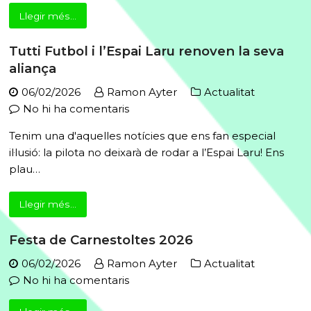
Aniversari
Llegir més...
Tutti Futbol i l’Espai Laru renoven la seva
aliança
06/02/2026
Ramon Ayter
Actualitat
a
No hi ha comentaris
Tutti
Tenim una d'aquelles notícies que ens fan especial
Futbol
il·lusió: la pilota no deixarà de rodar a l’Espai Laru! Ens
i
plau…
l’Espai
Laru
Llegir més...
renoven
la
Festa de Carnestoltes 2026
seva
aliança
06/02/2026
Ramon Ayter
Actualitat
a
No hi ha comentaris
Festa