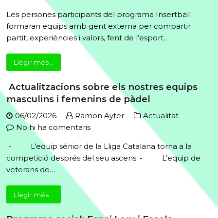
El
Les persones participants del programa Insertball
dissabte
formaran equips amb gent externa per compartir
28
partit, experiències i valors, fent de l’esport…
de
febrer
Llegir més...
a
les
Actualitzacions sobre els nostres equips
16
masculins i femenins de pàdel
h,
l’Espai
06/02/2026
Ramon Ayter
Actualitat
Laru
a
No hi ha comentaris
de
Actualitzacions
- L’equip sénior de la Lliga Catalana torna a la
la
sobre
competició després del seu ascens. - L’equip de
Fundació
els
veterans de…
Iluro
nostres
acull
equips
una
Llegir més...
masculins
tarda
i
de